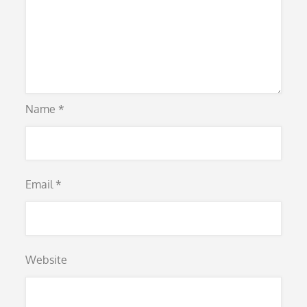
Name
*
Email
*
Website