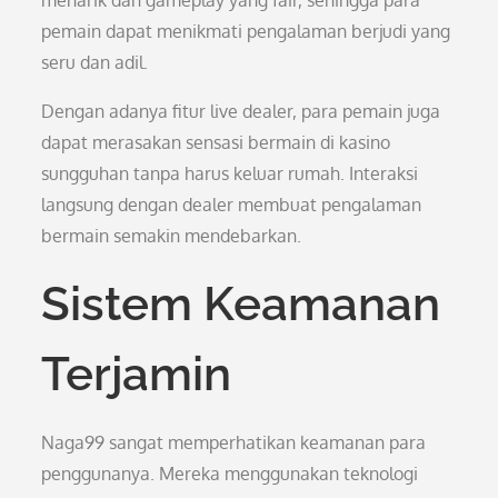
menarik dan gameplay yang fair, sehingga para
pemain dapat menikmati pengalaman berjudi yang
seru dan adil.
Dengan adanya fitur live dealer, para pemain juga
dapat merasakan sensasi bermain di kasino
sungguhan tanpa harus keluar rumah. Interaksi
langsung dengan dealer membuat pengalaman
bermain semakin mendebarkan.
Sistem Keamanan
Terjamin
Naga99 sangat memperhatikan keamanan para
penggunanya. Mereka menggunakan teknologi