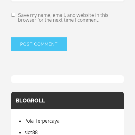
Save my name, email, and website in this
browser for the next time I comment.
BLOGROLL
Pola Terpercaya
slot88