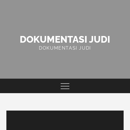
Skip
to
content
DOKUMENTASI JUDI
DOKUMENTASI JUDI