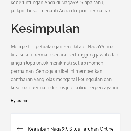
keberuntungan Anda di Naga99. Siapa tahu,
jackpot besar menanti Anda di ujung permainan!
Kesimpulan
Mengakhiri petualangan seru kita di Naga99, mari
kita selalu bermain secara bertanggung jawab dan
jangan lupa untuk menikmati setiap momen
permainan. Semoga artikel ini memberikan
gambaran yang jelas mengenai keunggulan dan
keseruan bermain di situs judi online terpercaya ini.
By
admin
Post
Keajaiban Naga99: Situs Taruhan Online