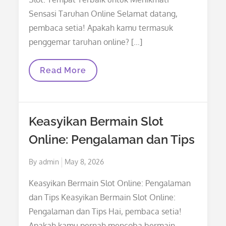
Sensasi Taruhan Online Selamat datang,
pembaca setia! Apakah kamu termasuk
penggemar taruhan online? […]
Situs
Read More
Slot:
Tempat
Terbaik
Untuk
Menikmati
Keasyikan Bermain Slot
Sensasi
Taruhan
Online: Pengalaman dan Tips
Online
Posted
By
admin
May 8, 2026
on
Keasyikan Bermain Slot Online: Pengalaman
dan Tips Keasyikan Bermain Slot Online:
Pengalaman dan Tips Hai, pembaca setia!
Apakah kamu pernah mencoba bermain