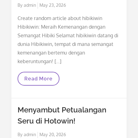
Posted
By
admin
May 23, 2026
on
Create random article about hibikiwin
Hibikiwin: Meraih Kemenangan dengan
Semangat Hibiki Selamat hibikiwin datang di
dunia Hibikiwin, tempat di mana semangat
kemenangan bertemu dengan
keberuntungan! […]
Hibikiwin:
Read More
Meraih
Kemenangan
Dengan
Semangat
Hibiki
Menyambut Petualangan
Seru di Hotowin!
Posted
By
admin
May 20, 2026