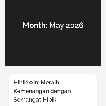
Month:
May 2026
Hibikiwin: Meraih
Kemenangan dengan
Semangat Hibiki