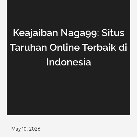
Keajaiban Naga99: Situs
Taruhan Online Terbaik di
Indonesia
Posted
May 10, 2026