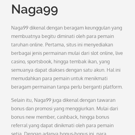
Naga99
Naga99 dikenal dengan beragam keunggulan yang
membuatnya begitu diminati oleh para pemain
taruhan online. Pertama, situs ini menyediakan
berbagai jenis permainan mulai dari slot online, live
casino, sportsbook, hingga tembak ikan, yang
semuanya dapat diakses dengan satu akun. Hal ini
memudahkan para pemain untuk menikmati
beragam permainan tanpa perlu berganti platform.
Selain itu, Naga99 juga dikenal dengan tawaran
bonus dan promosi yang menggiurkan. Mulai dari
bonus new member, cashback, hingga bonus
referral yang dapat dinikmati oleh para pemain
setia. Dengan adanya bonus-bonus ini, para