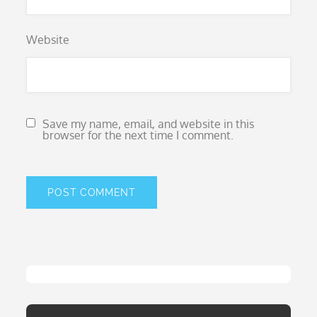
Website
Save my name, email, and website in this
browser for the next time I comment.