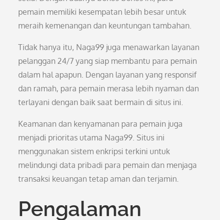
pemain memiliki kesempatan lebih besar untuk
meraih kemenangan dan keuntungan tambahan.
Tidak hanya itu, Naga99 juga menawarkan layanan
pelanggan 24/7 yang siap membantu para pemain
dalam hal apapun. Dengan layanan yang responsif
dan ramah, para pemain merasa lebih nyaman dan
terlayani dengan baik saat bermain di situs ini.
Keamanan dan kenyamanan para pemain juga
menjadi prioritas utama Naga99. Situs ini
menggunakan sistem enkripsi terkini untuk
melindungi data pribadi para pemain dan menjaga
transaksi keuangan tetap aman dan terjamin.
Pengalaman