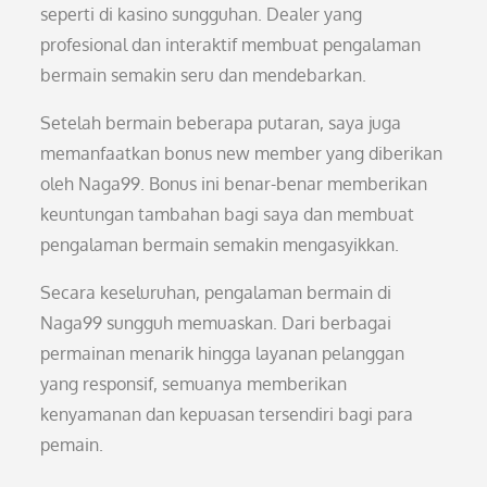
seperti di kasino sungguhan. Dealer yang
profesional dan interaktif membuat pengalaman
bermain semakin seru dan mendebarkan.
Setelah bermain beberapa putaran, saya juga
memanfaatkan bonus new member yang diberikan
oleh Naga99. Bonus ini benar-benar memberikan
keuntungan tambahan bagi saya dan membuat
pengalaman bermain semakin mengasyikkan.
Secara keseluruhan, pengalaman bermain di
Naga99 sungguh memuaskan. Dari berbagai
permainan menarik hingga layanan pelanggan
yang responsif, semuanya memberikan
kenyamanan dan kepuasan tersendiri bagi para
pemain.