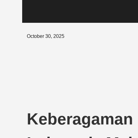
Posted
October 30, 2025
on
Keberagaman 