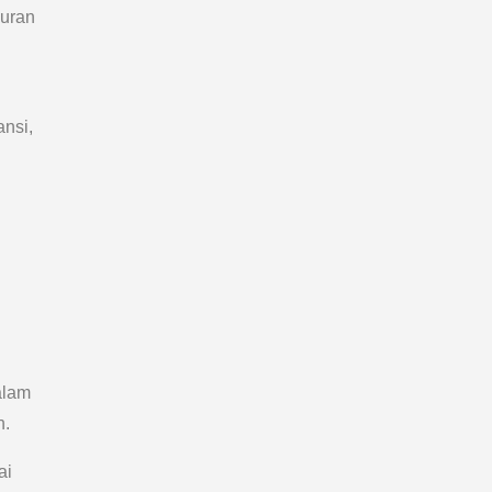
puran
ansi,
n
alam
n.
ai