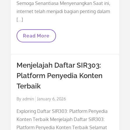
Semoga Senantiasa Menyenangkan Saat ini,
internet telah menjadi bagian penting dalam
[…]
Selamat
Read More
Datang
Di
Dunia
Bro
178
Menjelajah Daftar SIR303:
Login!
Semoga
Platform Penyedia Konten
Senantiasa
Menyenangkan
Terbaik
Posted
By
admin
January 6, 2026
on
Exploring Daftar SIR303: Platform Penyedia
Konten Terbaik Menjelajah Daftar SIR303:
Platform Penyedia Konten Terbaik Selamat