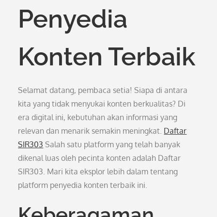
Penyedia
Konten Terbaik
Selamat datang, pembaca setia! Siapa di antara
kita yang tidak menyukai konten berkualitas? Di
era digital ini, kebutuhan akan informasi yang
relevan dan menarik semakin meningkat.
Daftar
SIR303
Salah satu platform yang telah banyak
dikenal luas oleh pecinta konten adalah Daftar
SIR303. Mari kita eksplor lebih dalam tentang
platform penyedia konten terbaik ini.
Keberagaman