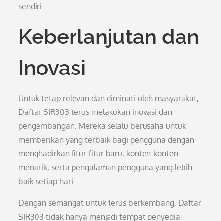
sendiri.
Keberlanjutan dan
Inovasi
Untuk tetap relevan dan diminati oleh masyarakat,
Daftar SIR303 terus melakukan inovasi dan
pengembangan. Mereka selalu berusaha untuk
memberikan yang terbaik bagi pengguna dengan
menghadirkan fitur-fitur baru, konten-konten
menarik, serta pengalaman pengguna yang lebih
baik setiap hari.
Dengan semangat untuk terus berkembang, Daftar
SIR303 tidak hanya menjadi tempat penyedia