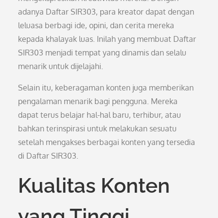
adanya Daftar SIR303, para kreator dapat dengan
leluasa berbagi ide, opini, dan cerita mereka
kepada khalayak luas. Inilah yang membuat Daftar
SIR303 menjadi tempat yang dinamis dan selalu
menarik untuk dijelajahi.
Selain itu, keberagaman konten juga memberikan
pengalaman menarik bagi pengguna. Mereka
dapat terus belajar hal-hal baru, terhibur, atau
bahkan terinspirasi untuk melakukan sesuatu
setelah mengakses berbagai konten yang tersedia
di Daftar SIR303.
Kualitas Konten
yang Tinggi