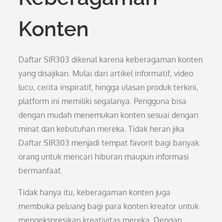
Konten
Daftar SIR303 dikenal karena keberagaman konten
yang disajikan. Mulai dari artikel informatif, video
lucu, cerita inspiratif, hingga ulasan produk terkini,
platform ini memiliki segalanya. Pengguna bisa
dengan mudah menemukan konten sesuai dengan
minat dan kebutuhan mereka. Tidak heran jika
Daftar SIR303 menjadi tempat favorit bagi banyak
orang untuk mencari hiburan maupun informasi
bermanfaat.
Tidak hanya itu, keberagaman konten juga
membuka peluang bagi para konten kreator untuk
mengekspresikan kreativitas mereka. Dengan