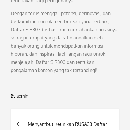
terlupakan bagi penggunanya.
Dengan terus menggali potensi, berinovasi, dan
berkomitmen untuk memberikan yang terbaik,
Daftar SIR303 berhasil mempertahankan posisinya
sebagai tempat yang dapat diandalkan oleh
banyak orang untuk mendapatkan informasi,
hiburan, dan inspirasi. Jadi, jangan ragu untuk
menjelajahi Daftar SIR303 dan temukan
pengalaman konten yang tak tertandingi!
By
admin
Post
Menyambut Keunikan RUSA33 Daftar