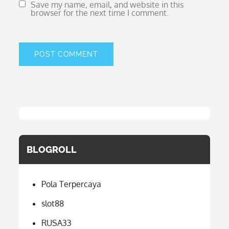
Save my name, email, and website in this
browser for the next time I comment.
BLOGROLL
Pola Terpercaya
slot88
RUSA33