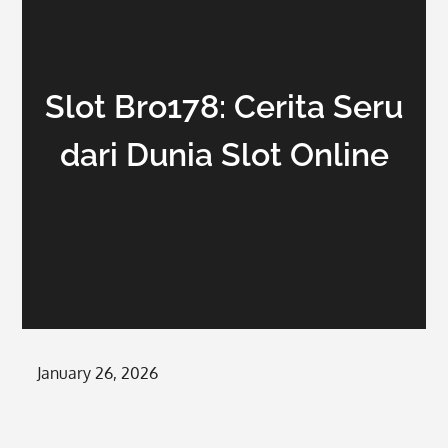
Slot Bro178: Cerita Seru
dari Dunia Slot Online
Posted
January 26, 2026
on