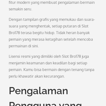
fitur modern yang membuat pengalaman bermain
semakin seru.
Dengan tampilan grafis yang memukau dan suara-
suara yang menghentak, setiap putaran di Slot
Bro178 terasa begitu hidup. Tidak heran banyak
pemain yang merasa ketagihan setelah mencoba
permainan di sini.
Lisensi resmi yang dimiliki oleh Slot Bro178 juga
menjamin keamanan dan keadilan bagi setiap
pemain. Kamu bisa bermain dengan tenang tanpa
perlu khawatir akan kecurangan.
Pengalaman
Pengguna yang