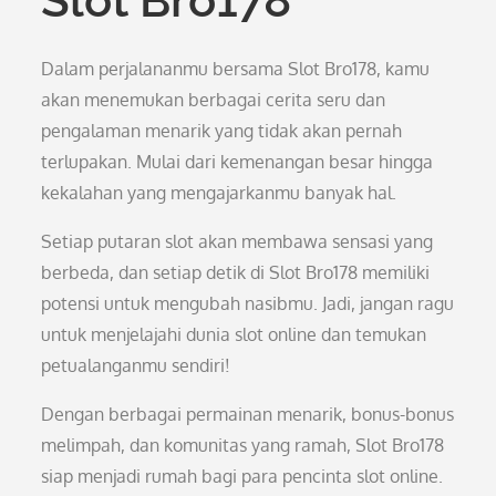
Slot Bro178
Dalam perjalananmu bersama Slot Bro178, kamu
akan menemukan berbagai cerita seru dan
pengalaman menarik yang tidak akan pernah
terlupakan. Mulai dari kemenangan besar hingga
kekalahan yang mengajarkanmu banyak hal.
Setiap putaran slot akan membawa sensasi yang
berbeda, dan setiap detik di Slot Bro178 memiliki
potensi untuk mengubah nasibmu. Jadi, jangan ragu
untuk menjelajahi dunia slot online dan temukan
petualanganmu sendiri!
Dengan berbagai permainan menarik, bonus-bonus
melimpah, dan komunitas yang ramah, Slot Bro178
siap menjadi rumah bagi para pencinta slot online.