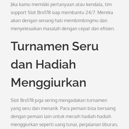
Jika kamu memiliki pertanyaan atau kendala, tim
support Slot Bro178 siap membantu 24/7. Mereka
akan dengan senang hati membimbingmu dan
menyelesaikan masalah dengan cepat dan efisien.
Turnamen Seru
dan Hadiah
Menggiurkan
Slot Bro178 juga sering mengadakan turnamen
yang seru dan menarik. Para pemain bisa bersaing
dengan pemain lain untuk meraih hadiah-hadiah
menggiurkan seperti uang tunai, perjalanan liburan,