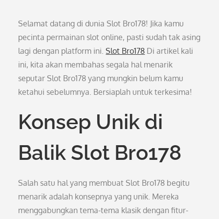
Selamat datang di dunia Slot Bro178! Jika kamu
pecinta permainan slot online, pasti sudah tak asing
lagi dengan platform ini.
Slot Bro178
Di artikel kali
ini, kita akan membahas segala hal menarik
seputar Slot Bro178 yang mungkin belum kamu
ketahui sebelumnya. Bersiaplah untuk terkesima!
Konsep Unik di
Balik Slot Bro178
Salah satu hal yang membuat Slot Bro178 begitu
menarik adalah konsepnya yang unik. Mereka
menggabungkan tema-tema klasik dengan fitur-