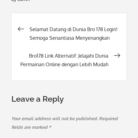
Post
Selamat Datang di Dunia Bro 178 Login!
Semoga Senantiasa Menyenangkan
navigation
Bro178 Link Alternatif: Jelajahi Dunia
Permainan Online dengan Lebih Mudah
Leave a Reply
Your email address will not be published.
Required
fields are marked
*