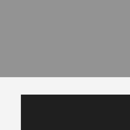
Skip
to
content