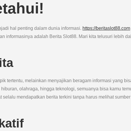
tahui!
njadi hal penting dalam dunia informasi.
https://beritaslot88.com
 informasinya adalah Berita Slot88. Mari kita telusuri lebih d
ta
opik tertentu, melainkan menyajikan beragam informasi yang bis
ik, hiburan, olahraga, hingga teknologi, semuanya bisa kamu te
 selalu mendapatkan berita terkini tanpa harus melihat sumber
katif