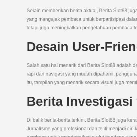
Selain memberikan berita aktual, Berita Slot88 jug
yang mengajak pembaca untuk berpartisipasi dalam 
tetapi juga meningkatkan pengetahuan pembaca te
Desain User-Frien
Salah satu hal menarik dari Berita Slot88 adalah d
rapi dan navigasi yang mudah dipahami, pengguna
itu, tampilan yang menarik secara visual juga m
Berita Investigas
Di balik berita-berita terkini, Berita Slot88 juga
Jurnalisme yang profesional dan teliti menjadi ciri 