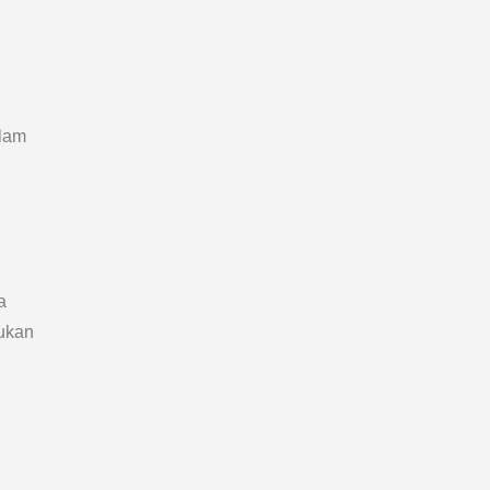
alam
a
mukan