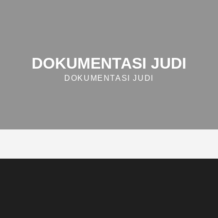
DOKUMENTASI JUDI
DOKUMENTASI JUDI