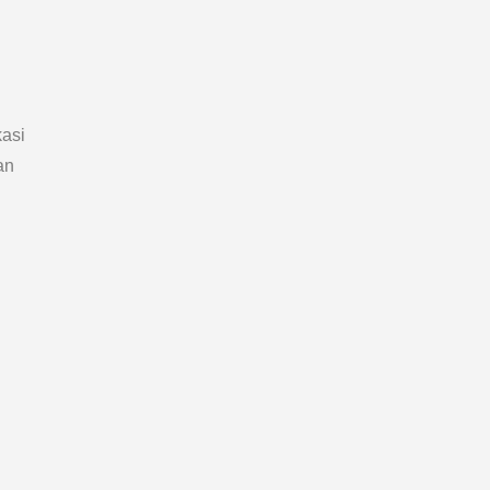
kasi
an