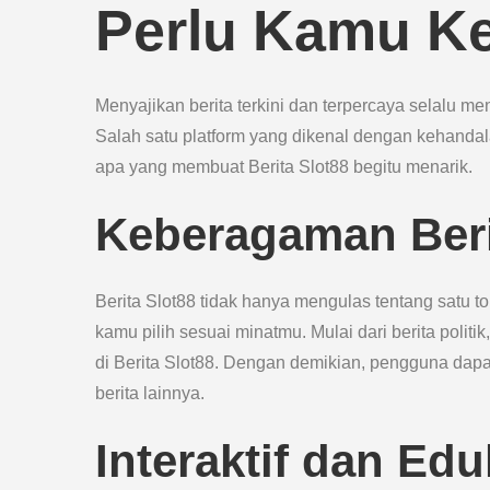
Perlu Kamu Ke
Menyajikan berita terkini dan terpercaya selalu me
Salah satu platform yang dikenal dengan kehandalan
apa yang membuat Berita Slot88 begitu menarik.
Keberagaman Beri
Berita Slot88 tidak hanya mengulas tentang satu t
kamu pilih sesuai minatmu. Mulai dari berita polit
di Berita Slot88. Dengan demikian, pengguna dapat
berita lainnya.
Interaktif dan Edu