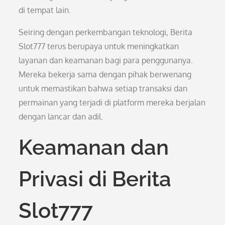
di tempat lain.
Seiring dengan perkembangan teknologi, Berita
Slot777 terus berupaya untuk meningkatkan
layanan dan keamanan bagi para penggunanya.
Mereka bekerja sama dengan pihak berwenang
untuk memastikan bahwa setiap transaksi dan
permainan yang terjadi di platform mereka berjalan
dengan lancar dan adil.
Keamanan dan
Privasi di Berita
Slot777