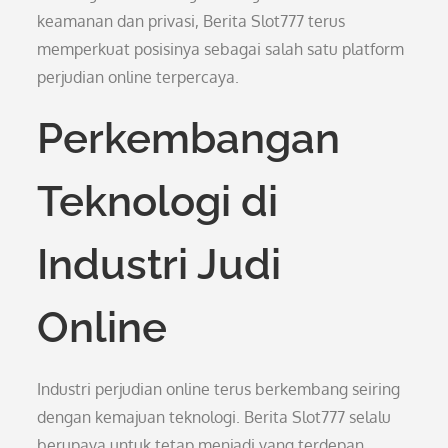
keamanan dan privasi, Berita Slot777 terus
memperkuat posisinya sebagai salah satu platform
perjudian online terpercaya.
Perkembangan
Teknologi di
Industri Judi
Online
Industri perjudian online terus berkembang seiring
dengan kemajuan teknologi. Berita Slot777 selalu
berupaya untuk tetap menjadi yang terdepan