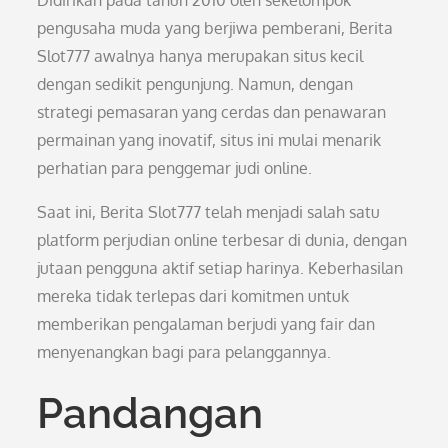
Didirikan pada tahun 2010 oleh sekelompok
pengusaha muda yang berjiwa pemberani, Berita
Slot777 awalnya hanya merupakan situs kecil
dengan sedikit pengunjung. Namun, dengan
strategi pemasaran yang cerdas dan penawaran
permainan yang inovatif, situs ini mulai menarik
perhatian para penggemar judi online.
Saat ini, Berita Slot777 telah menjadi salah satu
platform perjudian online terbesar di dunia, dengan
jutaan pengguna aktif setiap harinya. Keberhasilan
mereka tidak terlepas dari komitmen untuk
memberikan pengalaman berjudi yang fair dan
menyenangkan bagi para pelanggannya.
Pandangan