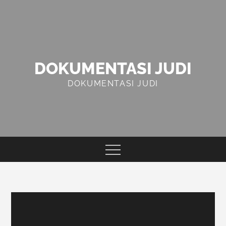
Skip
to
content
DOKUMENTASI JUDI
DOKUMENTASI JUDI