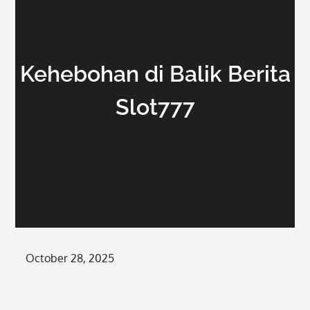
Kehebohan di Balik Berita
Slot777
Posted
October 28, 2025
on