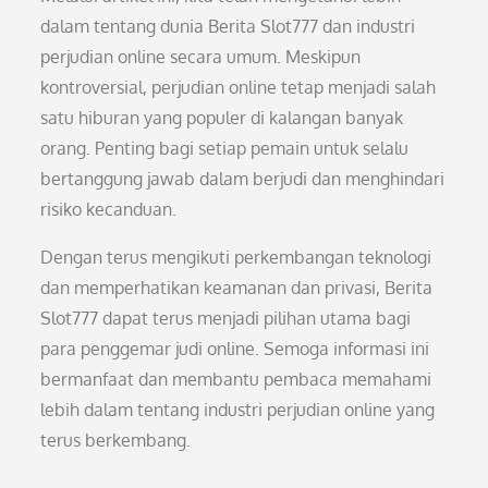
dalam tentang dunia Berita Slot777 dan industri
perjudian online secara umum. Meskipun
kontroversial, perjudian online tetap menjadi salah
satu hiburan yang populer di kalangan banyak
orang. Penting bagi setiap pemain untuk selalu
bertanggung jawab dalam berjudi dan menghindari
risiko kecanduan.
Dengan terus mengikuti perkembangan teknologi
dan memperhatikan keamanan dan privasi, Berita
Slot777 dapat terus menjadi pilihan utama bagi
para penggemar judi online. Semoga informasi ini
bermanfaat dan membantu pembaca memahami
lebih dalam tentang industri perjudian online yang
terus berkembang.