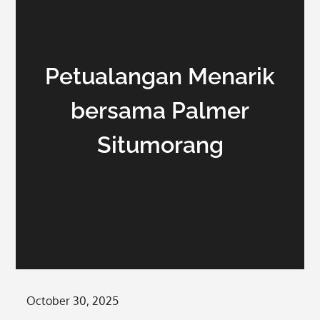
Petualangan Menarik
bersama Palmer
Situmorang
Posted
October 30, 2025