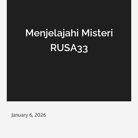
Menjelajahi Misteri
RUSA33
Posted
January 6, 2026
on