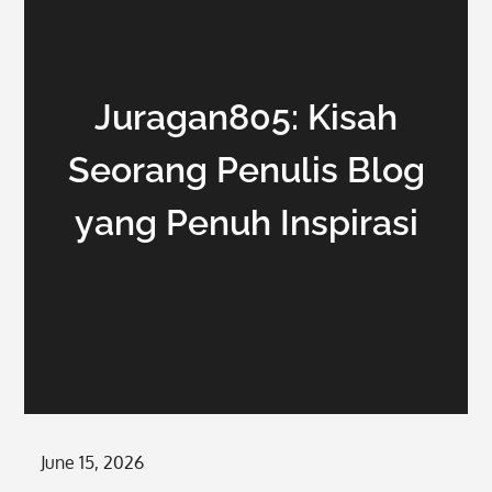
Juragan805: Kisah
Seorang Penulis Blog
yang Penuh Inspirasi
Posted
June 15, 2026