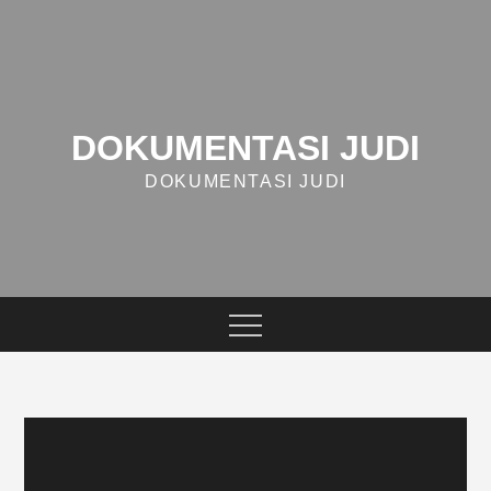
Skip
to
content
DOKUMENTASI JUDI
DOKUMENTASI JUDI