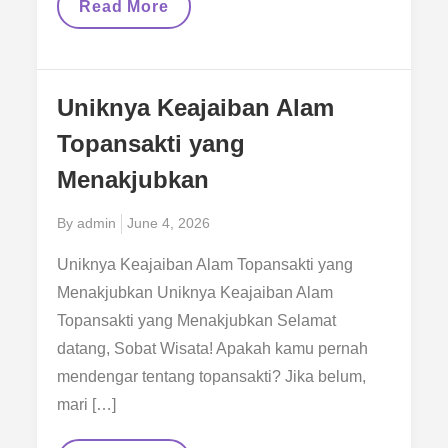
Hadiah
Read More
Menarik
Di
Hades88:
Situs
Judi
Uniknya Keajaiban Alam
Online
Terpercaya
Topansakti yang
Menakjubkan
Posted
By
admin
June 4, 2026
on
Uniknya Keajaiban Alam Topansakti yang
Menakjubkan Uniknya Keajaiban Alam
Topansakti yang Menakjubkan Selamat
datang, Sobat Wisata! Apakah kamu pernah
mendengar tentang topansakti? Jika belum,
mari […]