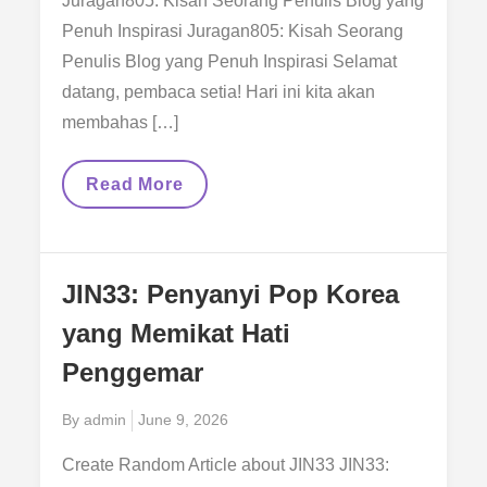
Juragan805: Kisah Seorang Penulis Blog yang
Penuh Inspirasi Juragan805: Kisah Seorang
Penulis Blog yang Penuh Inspirasi Selamat
datang, pembaca setia! Hari ini kita akan
membahas […]
Juragan805:
Read More
Kisah
Seorang
Penulis
Blog
Yang
JIN33: Penyanyi Pop Korea
Penuh
Inspirasi
yang Memikat Hati
Penggemar
Posted
By
admin
June 9, 2026
on
Create Random Article about JIN33 JIN33: