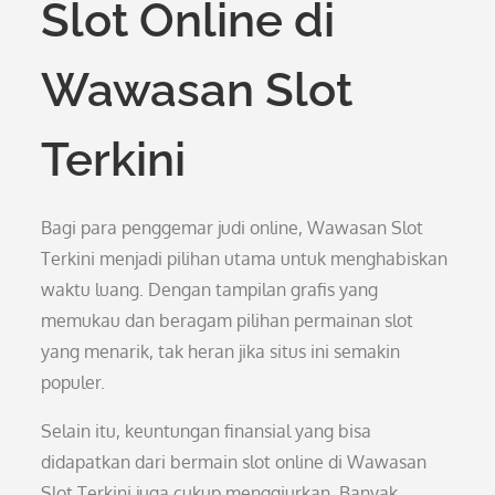
Slot Online di
Wawasan Slot
Terkini
Bagi para penggemar judi online, Wawasan Slot
Terkini menjadi pilihan utama untuk menghabiskan
waktu luang. Dengan tampilan grafis yang
memukau dan beragam pilihan permainan slot
yang menarik, tak heran jika situs ini semakin
populer.
Selain itu, keuntungan finansial yang bisa
didapatkan dari bermain slot online di Wawasan
Slot Terkini juga cukup menggiurkan. Banyak