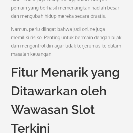
pemain yang berhasil memenangkan hadiah besar
dan mengubah hidup mereka secara drastis.
Namun, perlu diingat bahwa judi online juga
memiliki risiko. Penting untuk bermain dengan bijak
dan mengontrol diri agar tidak terjerumus ke dalam
masalah keuangan.
Fitur Menarik yang
Ditawarkan oleh
Wawasan Slot
Terkini