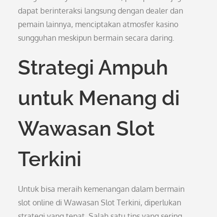
dapat berinteraksi langsung dengan dealer dan
pemain lainnya, menciptakan atmosfer kasino
sungguhan meskipun bermain secara daring.
Strategi Ampuh
untuk Menang di
Wawasan Slot
Terkini
Untuk bisa meraih kemenangan dalam bermain
slot online di Wawasan Slot Terkini, diperlukan
strategi yang tepat. Salah satu tips yang sering