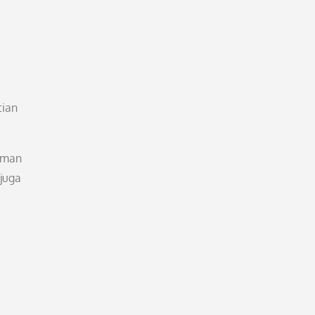
i
tian
aman
juga