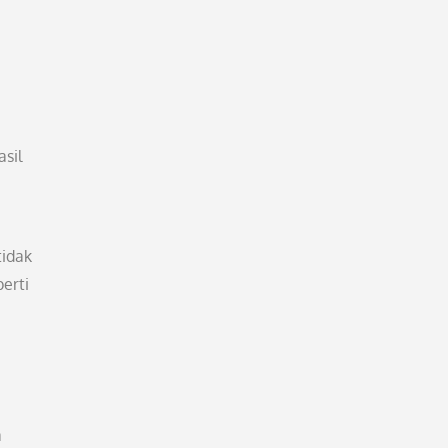
asil
tidak
erti
a