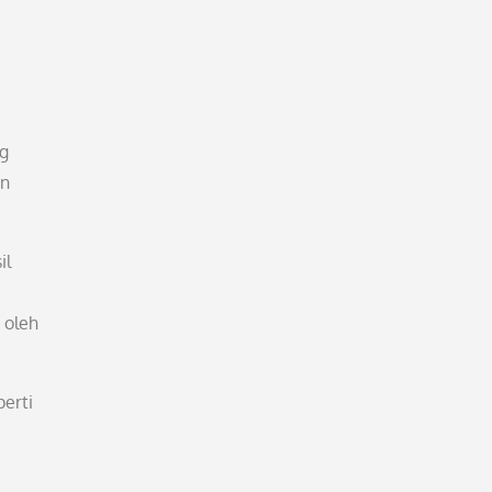
ng
in
il
 oleh
erti