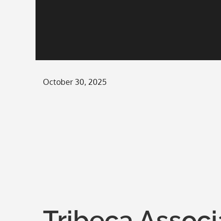
Posted
October 30, 2025
on
Tribeca Assoc