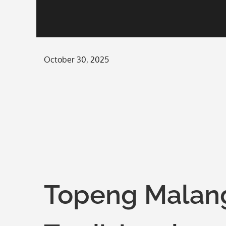
Posted
October 30, 2025
on
Topeng Malang