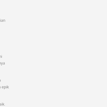
ian
ni
nya
p
a epik
ik.