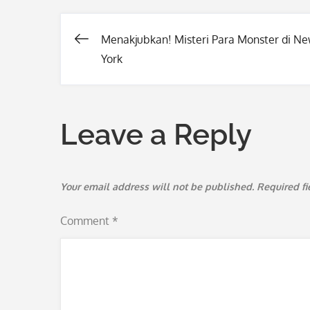
Menakjubkan! Misteri Para Monster di N
Post
York
navigation
Leave a Reply
Your email address will not be published.
Required f
Comment
*