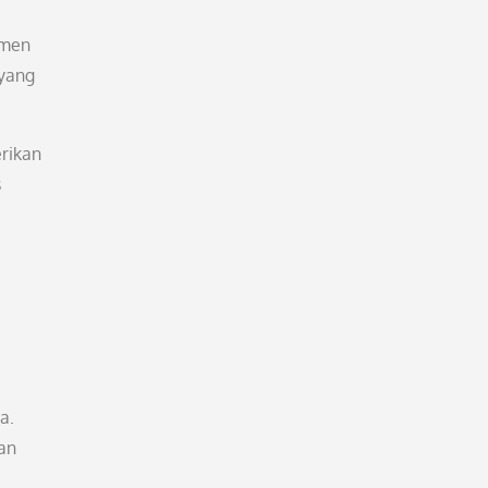
tmen
 yang
rikan
s
a.
an