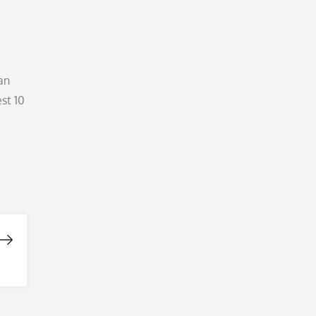
an
st 10