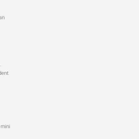
dan
.
dent
 mini