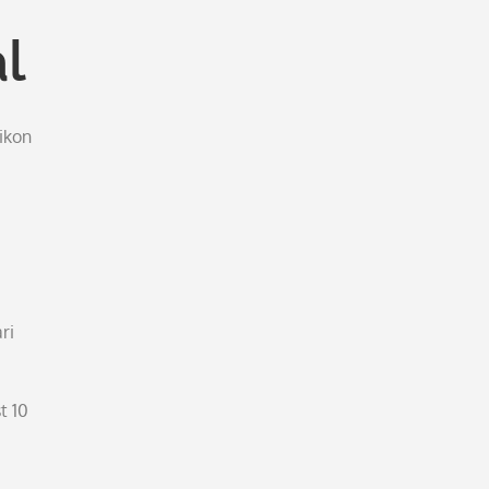
l
ikon
ri
t 10