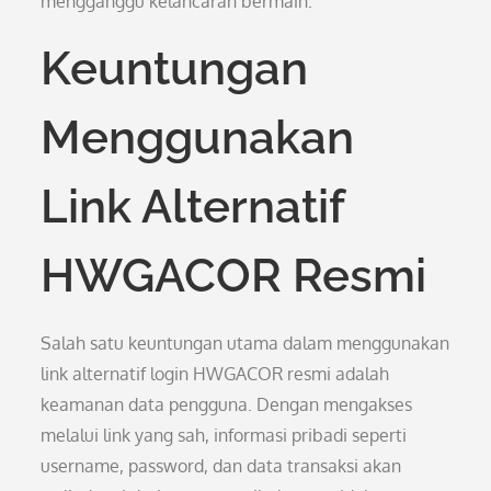
mengganggu kelancaran bermain.
Keuntungan
Menggunakan
Link Alternatif
HWGACOR Resmi
Salah satu keuntungan utama dalam menggunakan
link alternatif login HWGACOR resmi adalah
keamanan data pengguna. Dengan mengakses
melalui link yang sah, informasi pribadi seperti
username, password, dan data transaksi akan