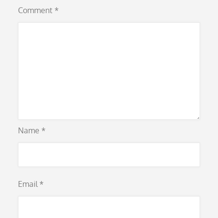
Comment
*
Name
*
Email
*