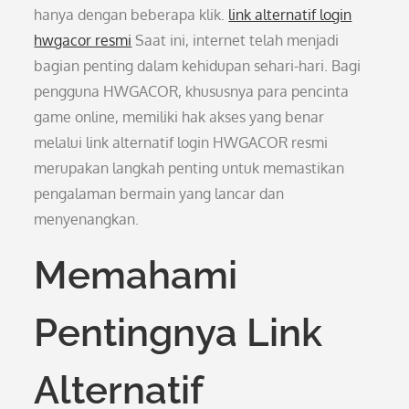
hanya dengan beberapa klik.
link alternatif login
hwgacor resmi
Saat ini, internet telah menjadi
bagian penting dalam kehidupan sehari-hari. Bagi
pengguna HWGACOR, khususnya para pencinta
game online, memiliki hak akses yang benar
melalui link alternatif login HWGACOR resmi
merupakan langkah penting untuk memastikan
pengalaman bermain yang lancar dan
menyenangkan.
Memahami
Pentingnya Link
Alternatif