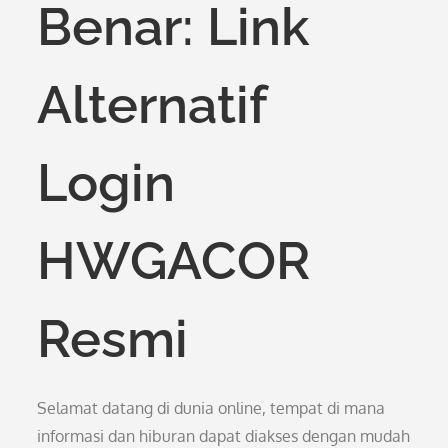
Benar: Link
Alternatif
Login
HWGACOR
Resmi
Selamat datang di dunia online, tempat di mana
informasi dan hiburan dapat diakses dengan mudah