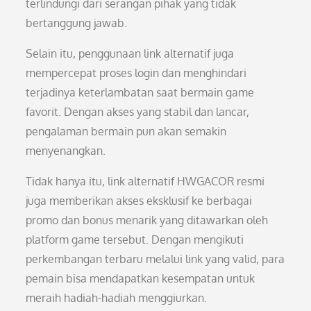
terlindungi dari serangan pihak yang tidak
bertanggung jawab.
Selain itu, penggunaan link alternatif juga
mempercepat proses login dan menghindari
terjadinya keterlambatan saat bermain game
favorit. Dengan akses yang stabil dan lancar,
pengalaman bermain pun akan semakin
menyenangkan.
Tidak hanya itu, link alternatif HWGACOR resmi
juga memberikan akses eksklusif ke berbagai
promo dan bonus menarik yang ditawarkan oleh
platform game tersebut. Dengan mengikuti
perkembangan terbaru melalui link yang valid, para
pemain bisa mendapatkan kesempatan untuk
meraih hadiah-hadiah menggiurkan.