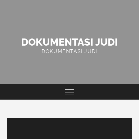
Skip
to
content
DOKUMENTASI JUDI
DOKUMENTASI JUDI