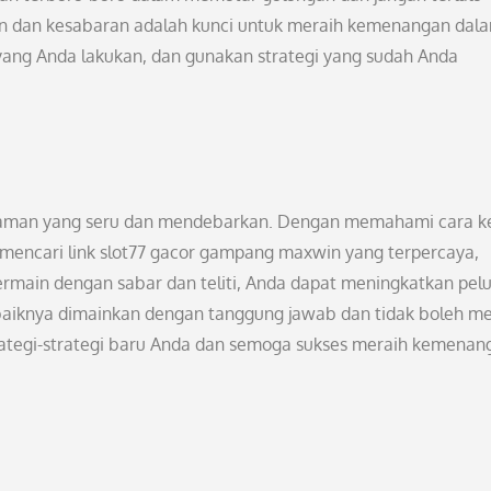
n dan kesabaran adalah kunci untuk meraih kemenangan dal
 yang Anda lakukan, dan gunakan strategi yang sudah Anda
laman yang seru dan mendebarkan. Dengan memahami cara ke
mencari link slot77 gacor gampang maxwin yang terpercaya,
rmain dengan sabar dan teliti, Anda dapat meningkatkan pel
aiknya dimainkan dengan tanggung jawab dan tidak boleh me
ategi-strategi baru Anda dan semoga sukses meraih kemenan