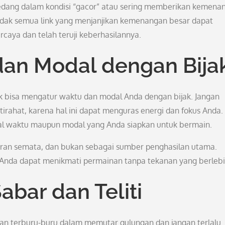
g sedang dalam kondisi “gacor” atau sering memberikan kemena
idak semua link yang menjanjikan kemenangan besar dapat
rcaya dan telah teruji keberhasilannya.
an Modal dengan Bija
uk bisa mengatur waktu dan modal Anda dengan bijak. Jangan
irahat, karena hal ini dapat menguras energi dan fokus Anda.
 hal waktu maupun modal yang Anda siapkan untuk bermain.
uran semata, dan bukan sebagai sumber penghasilan utama.
 Anda dapat menikmati permainan tanpa tekanan yang berlebi
bar dan Teliti
ngan terburu-buru dalam memutar gulungan dan jangan terlalu