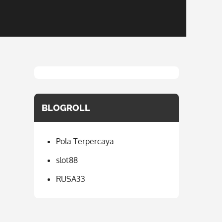
BLOGROLL
Pola Terpercaya
slot88
RUSA33