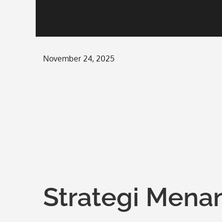
Posted
November 24, 2025
on
Strategi Men