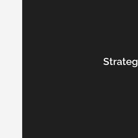
Strate