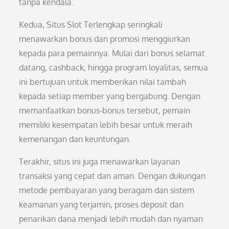
tanpa kendala.
Kedua, Situs Slot Terlengkap seringkali
menawarkan bonus dan promosi menggiurkan
kepada para pemainnya. Mulai dari bonus selamat
datang, cashback, hingga program loyalitas, semua
ini bertujuan untuk memberikan nilai tambah
kepada setiap member yang bergabung. Dengan
memanfaatkan bonus-bonus tersebut, pemain
memiliki kesempatan lebih besar untuk meraih
kemenangan dan keuntungan.
Terakhir, situs ini juga menawarkan layanan
transaksi yang cepat dan aman. Dengan dukungan
metode pembayaran yang beragam dan sistem
keamanan yang terjamin, proses deposit dan
penarikan dana menjadi lebih mudah dan nyaman