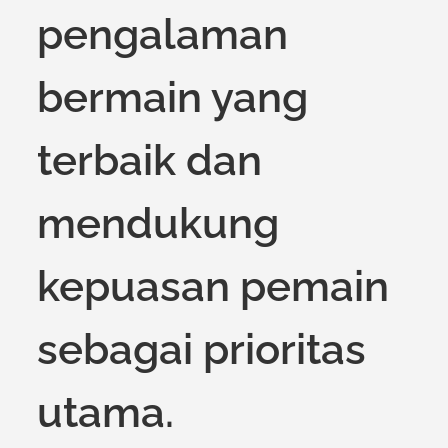
pengalaman
bermain yang
terbaik dan
mendukung
kepuasan pemain
sebagai prioritas
utama.