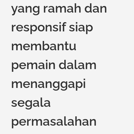
yang ramah dan
responsif siap
membantu
pemain dalam
menanggapi
segala
permasalahan