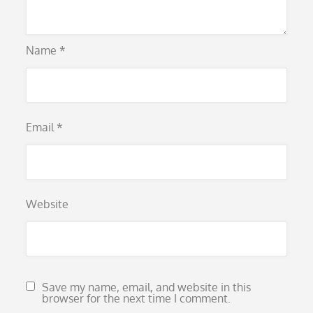
Name
*
Email
*
Website
Save my name, email, and website in this
browser for the next time I comment.