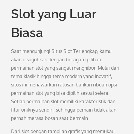
Slot yang Luar
Biasa
Saat mengunjungi Situs Slot Terlengkap, kamu
akan disuguhkan dengan beragam pilihan
permainan slot yang sangat menghibur. Mulai dari
tema klasik hingga tema modern yang inovatif,
situs ini menawarkan ratusan bahkan ribuan opsi
permainan slot yang bisa dipilih sesuai selera.
Setiap permainan slot memiliki karakteristik dan
fitur uniknya sendiri, sehingga pemain tidak akan
pernah merasa bosan saat bermain.
Dari slot dengan tampilan grafis yang memukau