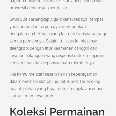
dapat menikmati slot klasik, slot video, hingga slot
progresif dengan jackpot besar.
Situs Slot Terlengkap juga dikenal sebagai tempat
yang aman dan terpercaya, memberikan
pengalaman bermain yang fair dan transparan bagi
semua pemainnya. Selain itu, situs ini biasanya
dilengkapi dengan fitur keamanan canggih dan
layanan pelanggan yang responsif untuk menjamin
kenyamanan dan kepuasan para membernya.
Jika kamu mencari keseruan dan keberagaman
dalam bermain slot online, Situs Slot Terlengkap
adalah pilihan yang tepat untuk menjelajahi dunia
slot secara menyeluruh.
Koleksi Permainan