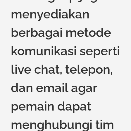
menyediakan
berbagai metode
komunikasi seperti
live chat, telepon,
dan email agar
pemain dapat
menghubungi tim