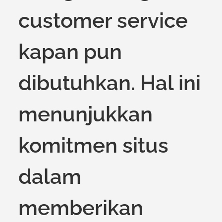
customer service
kapan pun
dibutuhkan. Hal ini
menunjukkan
komitmen situs
dalam
memberikan