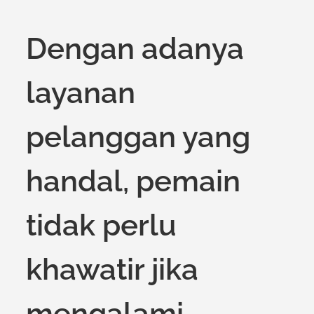
Dengan adanya
layanan
pelanggan yang
handal, pemain
tidak perlu
khawatir jika
mengalami