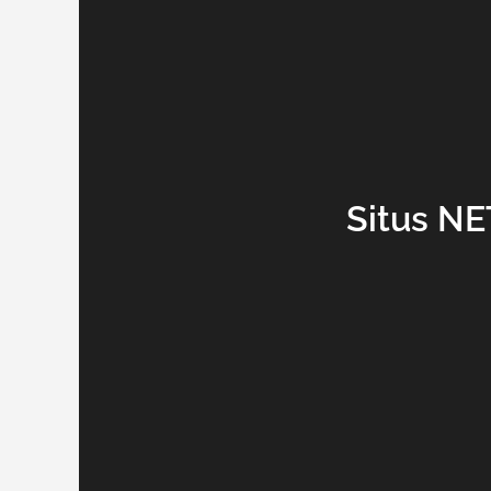
Situs NE