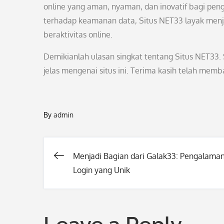
online yang aman, nyaman, dan inovatif bagi pe
terhadap keamanan data, Situs NET33 layak menj
beraktivitas online.
Demikianlah ulasan singkat tentang Situs NET33
jelas mengenai situs ini. Terima kasih telah memb
By
admin
Menjadi Bagian dari Galak33: Pengalama
Post
Login yang Unik
navigation