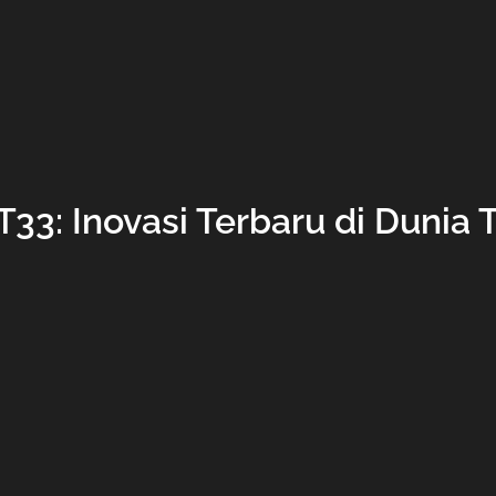
T33: Inovasi Terbaru di Dunia 