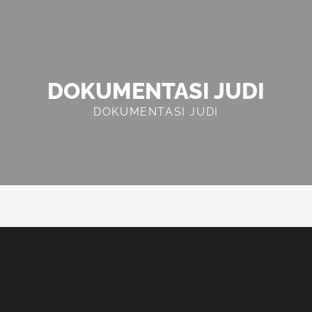
DOKUMENTASI JUDI
DOKUMENTASI JUDI