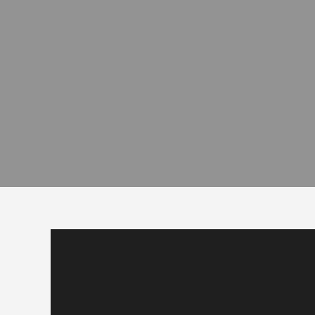
Skip
to
content