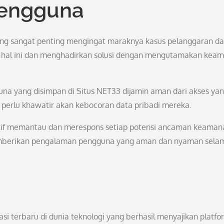
engguna
ang sangat penting mengingat maraknya kasus pelanggaran da
an hal ini dan menghadirkan solusi dengan mengutamakan kea
guna yang disimpan di Situs NET33 dijamin aman dari akses ya
a perlu khawatir akan kebocoran data pribadi mereka.
ktif memantau dan merespons setiap potensi ancaman keaman
 memberikan pengalaman pengguna yang aman dan nyaman sela
i terbaru di dunia teknologi yang berhasil menyajikan platfo