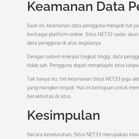
Keamanan Data P
Saat ini, keamanan data pengguna menjadi hal y
berbagai platform online. Situs NET33 sadar ak
data pengguna di atas segalanya.
Dengan sistem enkripsi tingkat tinggi, data peng
tidak sah. Pengguna dapat menjelajahi situs tanp
Tak hanya itu, tim keamanan Situs NET33 juga a
yang mungkin terjadi. Hal ini bertujuan untuk
beraktivitas di situs.
Kesimpulan
Secara keseluruhan, Situs NET33 merupakan inovas