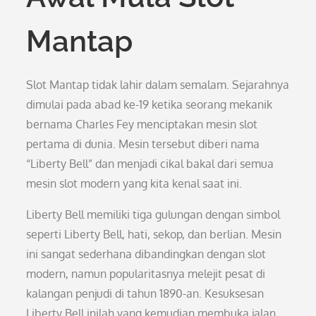
Mantap
Slot Mantap tidak lahir dalam semalam. Sejarahnya
dimulai pada abad ke-19 ketika seorang mekanik
bernama Charles Fey menciptakan mesin slot
pertama di dunia. Mesin tersebut diberi nama
“Liberty Bell” dan menjadi cikal bakal dari semua
mesin slot modern yang kita kenal saat ini.
Liberty Bell memiliki tiga gulungan dengan simbol
seperti Liberty Bell, hati, sekop, dan berlian. Mesin
ini sangat sederhana dibandingkan dengan slot
modern, namun popularitasnya melejit pesat di
kalangan penjudi di tahun 1890-an. Kesuksesan
Liberty Bell inilah yang kemudian membuka jalan