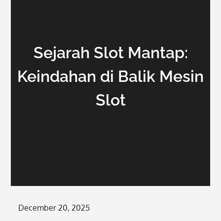
Sejarah Slot Mantap:
Keindahan di Balik Mesin
Slot
Posted
December 20, 2025