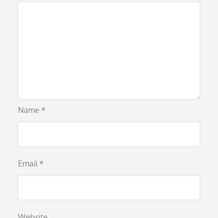
Name
*
Email
*
Website