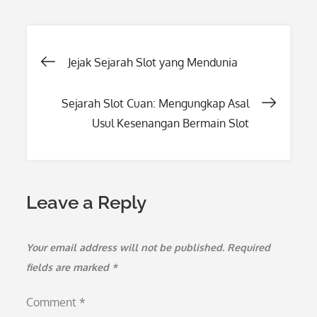
Post
Jejak Sejarah Slot yang Mendunia
navigation
Sejarah Slot Cuan: Mengungkap Asal
Usul Kesenangan Bermain Slot
Leave a Reply
Your email address will not be published.
Required
fields are marked
*
Comment
*