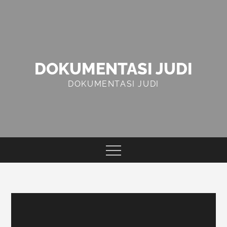
Skip
to
content
DOKUMENTASI JUDI
DOKUMENTASI JUDI