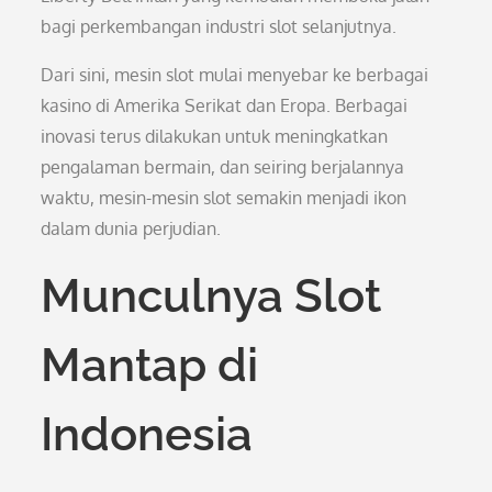
bagi perkembangan industri slot selanjutnya.
Dari sini, mesin slot mulai menyebar ke berbagai
kasino di Amerika Serikat dan Eropa. Berbagai
inovasi terus dilakukan untuk meningkatkan
pengalaman bermain, dan seiring berjalannya
waktu, mesin-mesin slot semakin menjadi ikon
dalam dunia perjudian.
Munculnya Slot
Mantap di
Indonesia