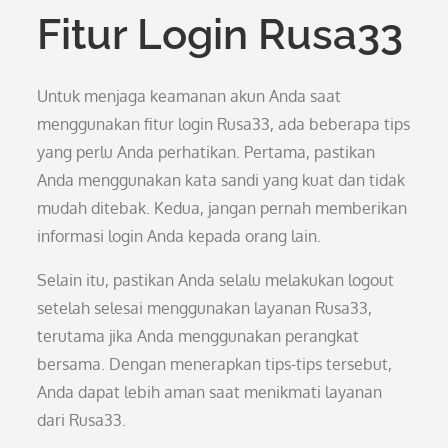
Fitur Login Rusa33
Untuk menjaga keamanan akun Anda saat
menggunakan fitur login Rusa33, ada beberapa tips
yang perlu Anda perhatikan. Pertama, pastikan
Anda menggunakan kata sandi yang kuat dan tidak
mudah ditebak. Kedua, jangan pernah memberikan
informasi login Anda kepada orang lain.
Selain itu, pastikan Anda selalu melakukan logout
setelah selesai menggunakan layanan Rusa33,
terutama jika Anda menggunakan perangkat
bersama. Dengan menerapkan tips-tips tersebut,
Anda dapat lebih aman saat menikmati layanan
dari Rusa33.