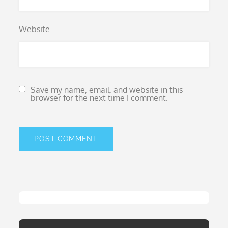
Website
Save my name, email, and website in this
browser for the next time I comment.