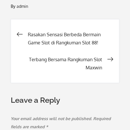
By
admin
Post
Rasakan Sensasi Berbeda Bermain
Game Slot di Rangkuman Slot 88!
navigation
Terbang Bersama Rangkuman Slot
Maxwin
Leave a Reply
Your email address will not be published.
Required
fields are marked
*