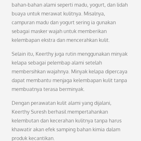
bahan-bahan alami seperti madu, yogurt, dan lidah
buaya untuk merawat kulitnya. Misalnya,
campuran madu dan yogurt sering ia gunakan
sebagai masker wajah untuk memberikan
kelembapan ekstra dan mencerahkan kulit.
Selain itu, Keerthy juga rutin menggunakan minyak
kelapa sebagai pelembap alami setelah
membersihkan wajahnya. Minyak kelapa dipercaya
dapat membantu menjaga kelembapan kulit tanpa
membuatnya terasa berminyak.
Dengan perawatan kulit alami yang dijalani,
Keerthy Suresh berhasil mempertahankan
kelembutan dan kecerahan kulitnya tanpa harus
khawatir akan efek samping bahan kimia dalam
produk kecantikan.