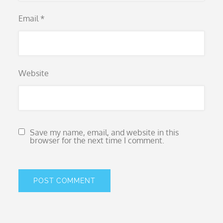
Email
*
Website
Save my name, email, and website in this
browser for the next time I comment.