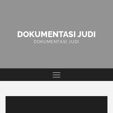
Skip
to
content
DOKUMENTASI JUDI
DOKUMENTASI JUDI