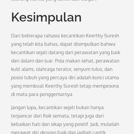
Kesimpulan
Dari beberapa rahasia kecantikan Keerthy Suresh
yang telah kita bahas, dapat disimpulkan bahwa
kecantikan sejati datang dari perawatan yang baik
dari dalam dan luar. Pola makan sehat, perawatan
kulit alami, olahraga teratur, senyum tulus, dan
posisi tubuh yang percaya diri adalah kunci utama
yang membuat Keerthy Suresh tetap mempesona
di mata para penggemarnya.
Jangan lupa, kecantikan sejati bukan hanya
terpancar dari fisik semata, tetapi juga dari
kebaikan hati dan sikap yang positif. Jadi, mulailah
merawat diri dengan baik dan jadilah cantik