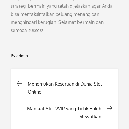
strategi bermain yang telah dijelaskan agar Anda
bisa memaksimalkan peluang menang dan
menghindari kerugian. Selamat bermain dan
semoga sukses!
By
admin
Post
Menemukan Keseruan di Dunia Slot
Online
navigation
Manfaat Slot VVIP yang Tidak Boleh
Dilewatkan