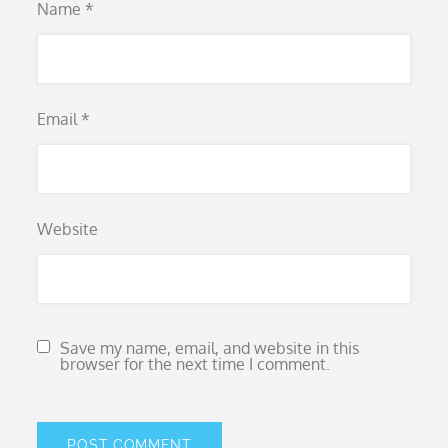
Name
*
Email
*
Website
Save my name, email, and website in this
browser for the next time I comment.