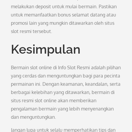
melakukan deposit untuk mulai bermain. Pastikan
untuk memanfaatkan bonus selamat datang atau
promosi lain yang mungkin ditawarkan oleh situs
slot resmi tersebut.
Kesimpulan
Bermain slot online di Info Slot Resmi adalah pilihan
yang cerdas dan menguntungkan bagi para pecinta
permainan ini. Dengan keamanan, keandalan, serta
berbagai kelebihan yang ditawarkan, bermain di
situs resmi slot online akan memberikan
pengalaman bermain yang lebih menyenangkan
dan menguntungkan.
Jangan lupa untuk selalu memperhatikan tips dan