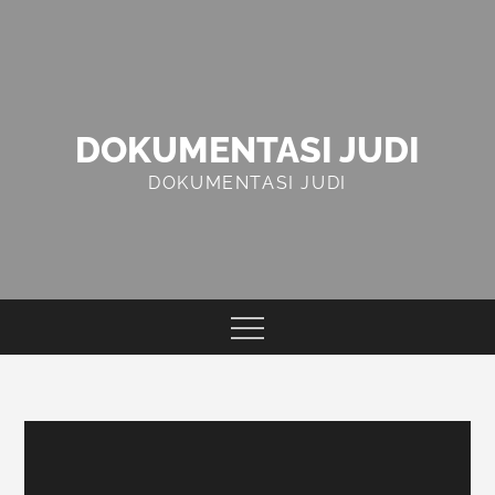
Skip
to
content
DOKUMENTASI JUDI
DOKUMENTASI JUDI