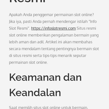
Apakah Anda penggemar permainan slot online?
Jika iya, pasti Anda pernah mendengar istilah “Info
Slot Resmi”.
https://infoslotresmi.com
Situs resmi
slot online memberikan pengalaman bermain yang
lebih aman dan adil. Artikel ini akan membahas
secara mendalam tentang pentingnya bermain slot
di situs resmi serta tips-tips menarik seputar
permainan slot online.
Keamanan dan
Keandalan
Saat memilih situs slot online untuk bermain,