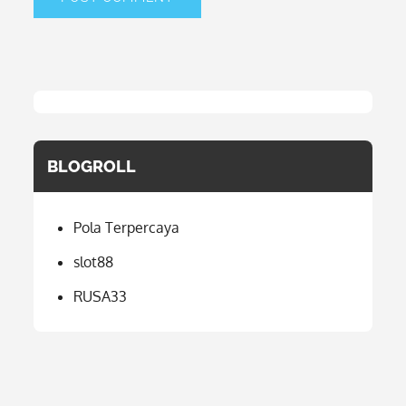
BLOGROLL
Pola Terpercaya
slot88
RUSA33