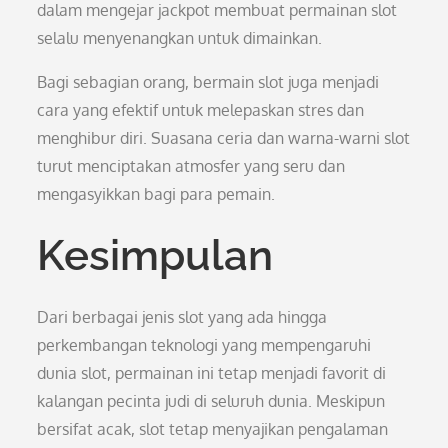
dalam mengejar jackpot membuat permainan slot
selalu menyenangkan untuk dimainkan.
Bagi sebagian orang, bermain slot juga menjadi
cara yang efektif untuk melepaskan stres dan
menghibur diri. Suasana ceria dan warna-warni slot
turut menciptakan atmosfer yang seru dan
mengasyikkan bagi para pemain.
Kesimpulan
Dari berbagai jenis slot yang ada hingga
perkembangan teknologi yang mempengaruhi
dunia slot, permainan ini tetap menjadi favorit di
kalangan pecinta judi di seluruh dunia. Meskipun
bersifat acak, slot tetap menyajikan pengalaman