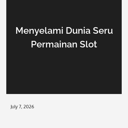
Menyelami Dunia Seru
Permainan Slot
Posted
July 7, 2026
on