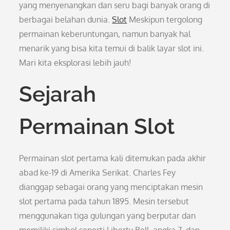
yang menyenangkan dan seru bagi banyak orang di
berbagai belahan dunia.
Slot
Meskipun tergolong
permainan keberuntungan, namun banyak hal
menarik yang bisa kita temui di balik layar slot ini.
Mari kita eksplorasi lebih jauh!
Sejarah
Permainan Slot
Permainan slot pertama kali ditemukan pada akhir
abad ke-19 di Amerika Serikat. Charles Fey
dianggap sebagai orang yang menciptakan mesin
slot pertama pada tahun 1895. Mesin tersebut
menggunakan tiga gulungan yang berputar dan