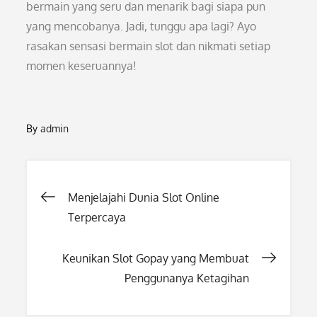
bermain yang seru dan menarik bagi siapa pun
yang mencobanya. Jadi, tunggu apa lagi? Ayo
rasakan sensasi bermain slot dan nikmati setiap
momen keseruannya!
By
admin
Post
Menjelajahi Dunia Slot Online
Terpercaya
navigation
Keunikan Slot Gopay yang Membuat
Penggunanya Ketagihan