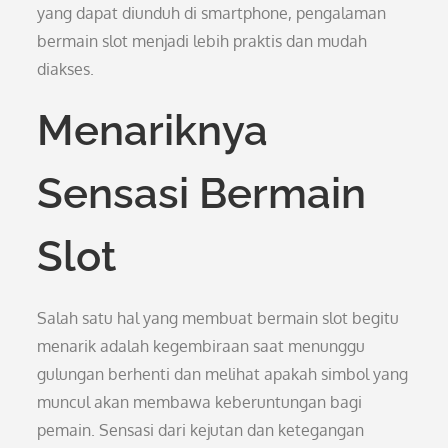
yang dapat diunduh di smartphone, pengalaman
bermain slot menjadi lebih praktis dan mudah
diakses.
Menariknya
Sensasi Bermain
Slot
Salah satu hal yang membuat bermain slot begitu
menarik adalah kegembiraan saat menunggu
gulungan berhenti dan melihat apakah simbol yang
muncul akan membawa keberuntungan bagi
pemain. Sensasi dari kejutan dan ketegangan