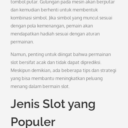
tombol putar. Gulungan pada mesin akan berputar
dan kemudian berhenti untuk membentuk
kombinasi simbol. Jika simbol yang muncul sesuai
dengan pola kemenangan, pemain akan
mendapatkan hadiah sesuai dengan aturan
permainan.
Namun, penting untuk diingat bahwa permainan
slot bersifat acak dan tidak dapat diprediksi.
Meskipun demikian, ada beberapa tips dan strategi
yang bisa membantu meningkatkan peluang
menang dalam bermain slot.
Jenis Slot yang
Populer