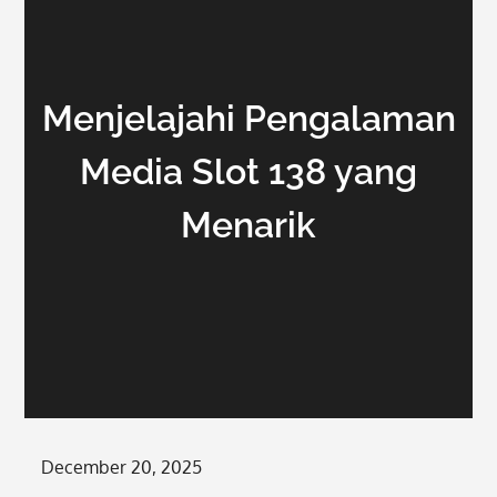
Menjelajahi Pengalaman
Media Slot 138 yang
Menarik
Posted
December 20, 2025