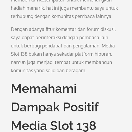
hadiah menarik, hal ini juga membantu saya untuk
terhubung dengan komunitas pembaca lainnya.
Dengan adanya fitur komentar dan forum diskusi,
saya dapat berinteraksi dengan pembaca lain
untuk berbagi pendapat dan pengalaman. Media
Slot 138 bukan hanya sekadar platform hiburan,
namun juga menjadi tempat untuk membangun
komunitas yang solid dan beragam.
Memahami
Dampak Positif
Media Slot 138