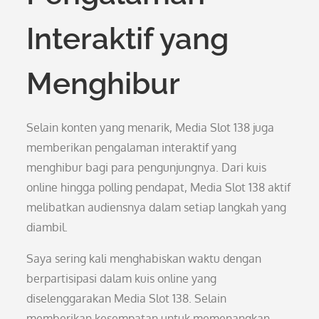
Interaktif yang
Menghibur
Selain konten yang menarik, Media Slot 138 juga
memberikan pengalaman interaktif yang
menghibur bagi para pengunjungnya. Dari kuis
online hingga polling pendapat, Media Slot 138 aktif
melibatkan audiensnya dalam setiap langkah yang
diambil.
Saya sering kali menghabiskan waktu dengan
berpartisipasi dalam kuis online yang
diselenggarakan Media Slot 138. Selain
memberikan kesempatan untuk memenangkan