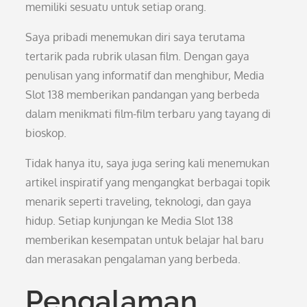
memiliki sesuatu untuk setiap orang.
Saya pribadi menemukan diri saya terutama
tertarik pada rubrik ulasan film. Dengan gaya
penulisan yang informatif dan menghibur, Media
Slot 138 memberikan pandangan yang berbeda
dalam menikmati film-film terbaru yang tayang di
bioskop.
Tidak hanya itu, saya juga sering kali menemukan
artikel inspiratif yang mengangkat berbagai topik
menarik seperti traveling, teknologi, dan gaya
hidup. Setiap kunjungan ke Media Slot 138
memberikan kesempatan untuk belajar hal baru
dan merasakan pengalaman yang berbeda.
Pengalaman