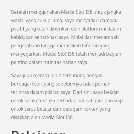
Setelah menggunakan Media Slot 138 untuk jangka
waktu yang cukup lama, saya menyadari dampak
positif yang telah diberikan oleh platform ini dalam
kehidupan sehari-hari saya. Mulai dari menambah
pengetahuan hingga merasakan hiburan yang
menyegarkan, Media Slot 138 telah menjadi bagian
penting dalam rutinitas harian saya.
Saya juga merasa lebih terhubung dengan
berbagai topik yang sebelumnya tidak pernah
terlintas dalam pikiran saya. Dari sini, saya belajar
untuk selalu terbuka terhadap hal-hal baru dan siap
untuk terus belajar dari beragam konten yang
disajikan oleh Media Slot 138.