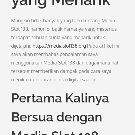
Mungkin tidak banyak yang tahu tentang Media
Slot 138, namun di balik namanya yang misterius
terdapat sebuah dunia yang menarik untuk
dijelajahi.
https://mediaslot138.org
Pada artikel ini,
saya akan membahas pengalaman saya
menggunakan Media Slot 138 dan bagaimana hal
tersebut memberikan dampak pada cara saya
menikmati hiburan di era digital saat ini.
Pertama Kalinya
Bersua dengan