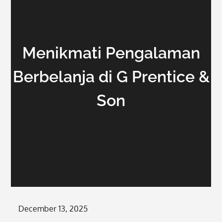
Menikmati Pengalaman
Berbelanja di G Prentice &
Son
Posted
December 13, 2025