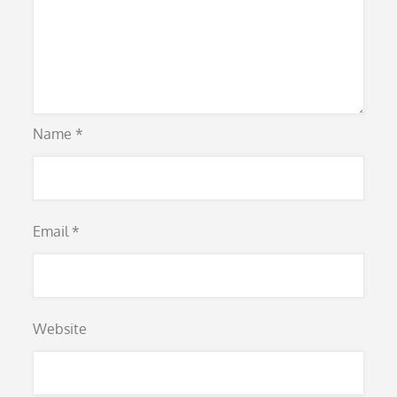
Name
*
Email
*
Website