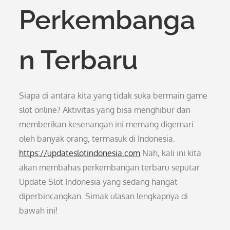
Perkembanga
n Terbaru
Siapa di antara kita yang tidak suka bermain game
slot online? Aktivitas yang bisa menghibur dan
memberikan kesenangan ini memang digemari
oleh banyak orang, termasuk di Indonesia.
https://updateslotindonesia.com
Nah, kali ini kita
akan membahas perkembangan terbaru seputar
Update Slot Indonesia yang sedang hangat
diperbincangkan. Simak ulasan lengkapnya di
bawah ini!