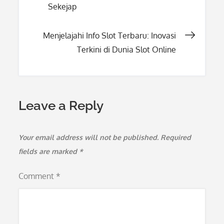
navigation
Sekejap
Menjelajahi Info Slot Terbaru: Inovasi
Terkini di Dunia Slot Online
Leave a Reply
Your email address will not be published.
Required
fields are marked
*
Comment
*