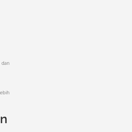
i dan
ebih
an