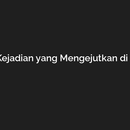
Kejadian yang Mengejutkan di 