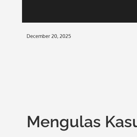
Posted
December 20, 2025
on
Mengulas Kasu