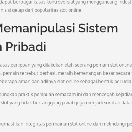
rdapat berbagai kasus kontroversial yang mengguncang indust
sisi gelap dari popularitas slot online.
Memanipulasi Sistem
 Pribadi
asus penipuan yang dilakukan oleh seorang pemain slot online
, pemain tersebut berhasil meraih kemenangan besar secara 
eberapa aman dan adilnya slot online sebagai bentuk perjudia
gungkap praktik penipuan semacam ini dan mencegah kejadia
slot yang tidak bertanggung jawab juga menjadi sorotan dal
 memastikan integritas permainan slot online dan melindungi 