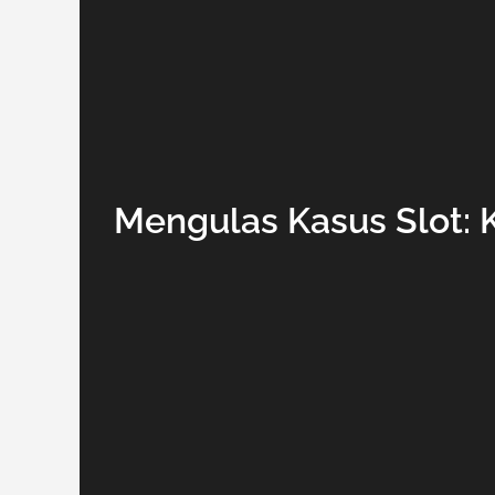
Mengulas Kasus Slot: 