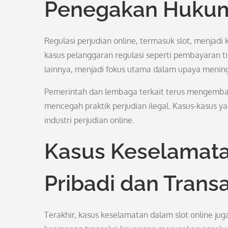
Penegakan Huku
Regulasi perjudian online, termasuk slot, menjad
kasus pelanggaran regulasi seperti pembayaran tid
lainnya, menjadi fokus utama dalam upaya meningk
Pemerintah dan lembaga terkait terus mengemban
mencegah praktik perjudian ilegal. Kasus-kasus ya
industri perjudian online.
Kasus Keselamata
Pribadi dan Trans
Terakhir, kasus keselamatan dalam slot online ju