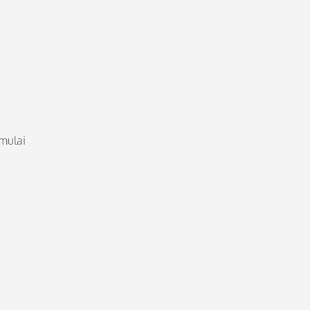
 mulai