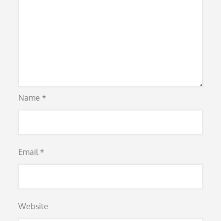
Name
*
Email
*
Website