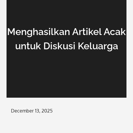
Menghasilkan Artikel Acak
untuk Diskusi Keluarga
Posted
December 13, 2025
on