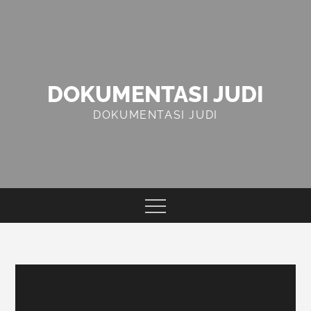
Skip
to
content
DOKUMENTASI JUDI
DOKUMENTASI JUDI