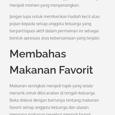
menjadi momen yang menyenangkan.
Jangan lupa untuk memberikan hadiah kecil atau
pujian kepada setiap anggota keluarga yang
berpartisipasi aktif dalam permainan ini sebagai
bentuk apresiasi atas kebersamaan yang terjalin.
Membahas
Makanan Favorit
Makanan seringkali menjadi topik yang selalu
menarik untuk dibicarakan di tengah keluarga.
Buka diskusi dengan bertanya tentang makanan
favorit setiap anggota keluarga dan alasan
mengapa makanan tersebut menjadi favorit.