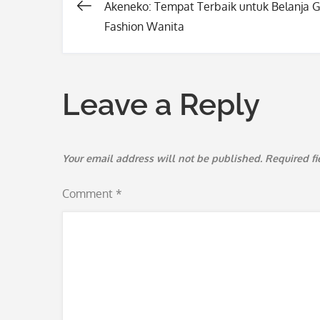
Akeneko: Tempat Terbaik untuk Belanja G
Post
Fashion Wanita
navigation
Leave a Reply
Your email address will not be published.
Required f
Comment
*