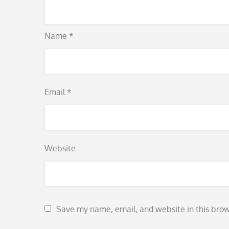
Name
*
Email
*
Website
Save my name, email, and website in this brow