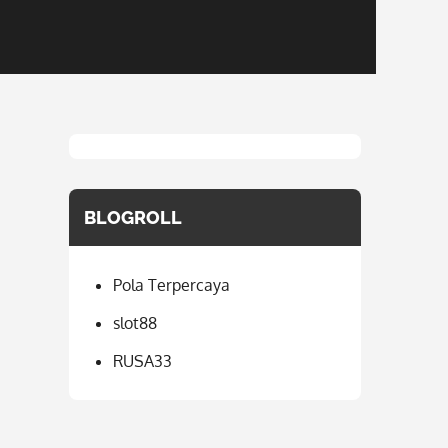
BLOGROLL
Pola Terpercaya
slot88
RUSA33