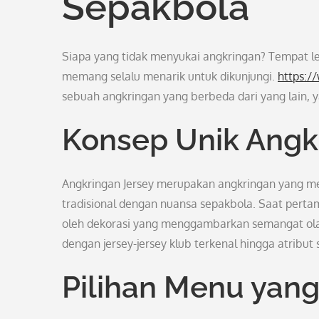
Sepakbola
Siapa yang tidak menyukai angkringan? Tempat l
memang selalu menarik untuk dikunjungi.
https:/
sebuah angkringan yang berbeda dari yang lain, y
Konsep Unik Angk
Angkringan Jersey merupakan angkringan yang m
tradisional dengan nuansa sepakbola. Saat perta
oleh dekorasi yang menggambarkan semangat olah
dengan jersey-jersey klub terkenal hingga atribu
Pilihan Menu yan