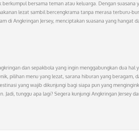
tuk berkumpul bersama teman atau keluarga. Dengan suasana 
akanan lezat sambil bercengkrama tanpa merasa terburu-bur
lam di Angkringan Jersey, menciptakan suasana yang hangat d
angkringan dan sepakbola yang ingin menggabungkan dua hal 
nik, pilihan menu yang lezat, sarana hiburan yang beragam, d
estinasi yang wajib dikunjungi bagi siapa pun yang mengingin
Jadi, tunggu apa lagi? Segera kunjungi Angkringan Jersey da