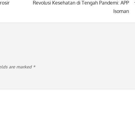
rosir
Revolusi Kesehatan di Tengah Pandemi: APP
Isoman
ields are marked
*