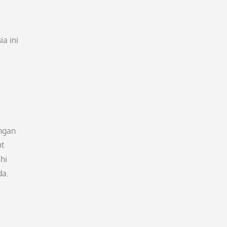
a ini
a
ngan
ut
hi
da.