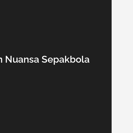
an Nuansa Sepakbola