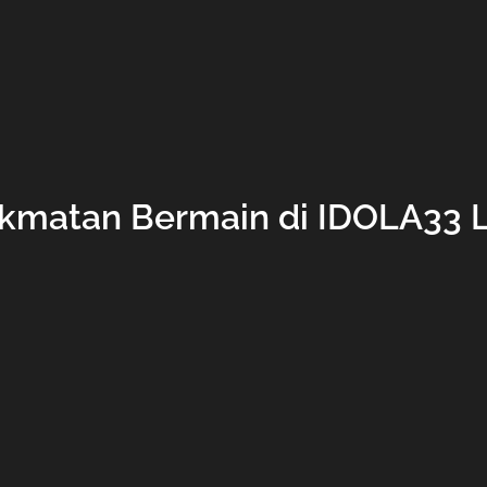
kmatan Bermain di IDOLA33 