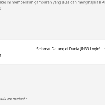
ikel ini memberikan gambaran yang jelas dan menginspirasi 
.
Selamat Datang di Dunia JIN33 Login!
!
ields are marked
*