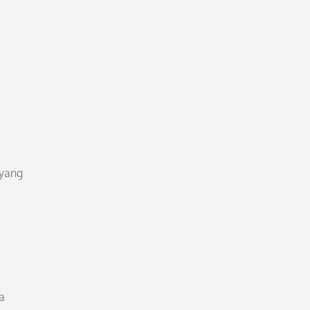
 yang
a