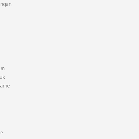
ungan
un
juk
rname
me