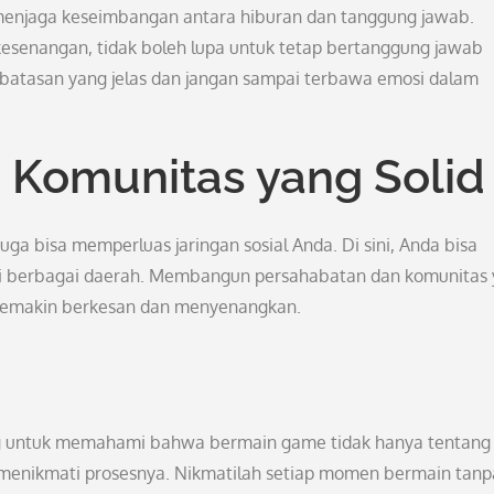
 menjaga keseimbangan antara hiburan dan tanggung jawab.
senangan, tidak boleh lupa untuk tetap bertanggung jawab
batasan yang jelas dan jangan sampai terbawa emosi dalam
Komunitas yang Solid
uga bisa memperluas jaringan sosial Anda. Di sini, Anda bisa
ari berbagai daerah. Membangun persahabatan dan komunitas
semakin berkesan dan menyenangkan.
g untuk memahami bahwa bermain game tidak hanya tentang
 menikmati prosesnya. Nikmatilah setiap momen bermain tanp