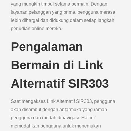
yang mungkin timbul selama bermain. Dengan
layanan pelanggan yang prima, pengguna merasa
lebih dihargai dan didukung dalam setiap langkah
perjudian online mereka.
Pengalaman
Bermain di Link
Alternatif SIR303
Saat mengakses Link Alternatif SIR303, pengguna
akan disambut dengan antarmuka yang ramah
pengguna dan mudah dinavigasi. Hal ini
memudahkan pengguna untuk menemukan