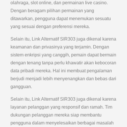
olahraga, slot online, dan permainan live casino.
Dengan beragam pilihan permainan yang
ditawarkan, pengguna dapat menemukan sesuatu
yang sesuai dengan preferensi mereka.
Selain itu, Link Alternatif SIR303 juga dikenal karena
keamanan dan privasinya yang terjamin. Dengan
sistem enkripsi yang canggih, pemain dapat bermain
dengan tenang tanpa perlu khawatir akan kebocoran
data pribadi mereka. Hal ini membuat pengalaman
berjudi menjadi lebih menyenangkan dan bebas dari
gangguan.
Selain itu, Link Alternatif SIR303 juga dikenal karena
layanan pelanggan yang responsif dan ramah. Tim
dukungan pelanggan mereka siap membantu
pengguna dalam menyelesaikan berbagai masalah