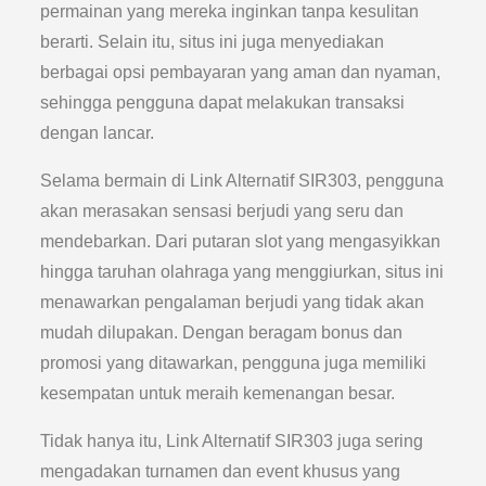
permainan yang mereka inginkan tanpa kesulitan
berarti. Selain itu, situs ini juga menyediakan
berbagai opsi pembayaran yang aman dan nyaman,
sehingga pengguna dapat melakukan transaksi
dengan lancar.
Selama bermain di Link Alternatif SIR303, pengguna
akan merasakan sensasi berjudi yang seru dan
mendebarkan. Dari putaran slot yang mengasyikkan
hingga taruhan olahraga yang menggiurkan, situs ini
menawarkan pengalaman berjudi yang tidak akan
mudah dilupakan. Dengan beragam bonus dan
promosi yang ditawarkan, pengguna juga memiliki
kesempatan untuk meraih kemenangan besar.
Tidak hanya itu, Link Alternatif SIR303 juga sering
mengadakan turnamen dan event khusus yang