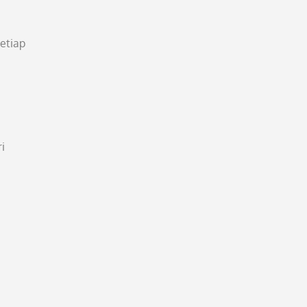
etiap
i