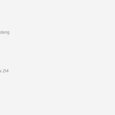
edang
a 214