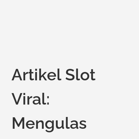
on
Artikel Slot
Viral:
Mengulas