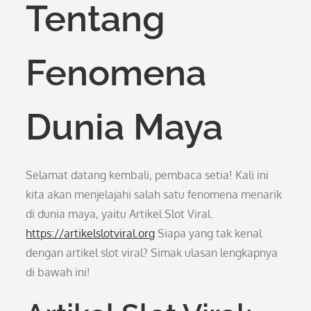
Tentang
Fenomena
Dunia Maya
Selamat datang kembali, pembaca setia! Kali ini
kita akan menjelajahi salah satu fenomena menarik
di dunia maya, yaitu Artikel Slot Viral.
https://artikelslotviral.org
Siapa yang tak kenal
dengan artikel slot viral? Simak ulasan lengkapnya
di bawah ini!