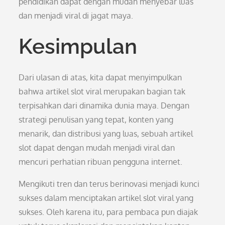
pendidikan dapat dengan mudah menyebar luas
dan menjadi viral di jagat maya.
Kesimpulan
Dari ulasan di atas, kita dapat menyimpulkan
bahwa artikel slot viral merupakan bagian tak
terpisahkan dari dinamika dunia maya. Dengan
strategi penulisan yang tepat, konten yang
menarik, dan distribusi yang luas, sebuah artikel
slot dapat dengan mudah menjadi viral dan
mencuri perhatian ribuan pengguna internet.
Mengikuti tren dan terus berinovasi menjadi kunci
sukses dalam menciptakan artikel slot viral yang
sukses. Oleh karena itu, para pembaca pun diajak