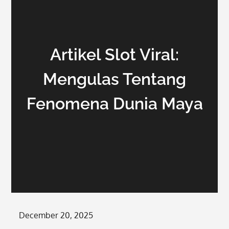
Artikel Slot Viral:
Mengulas Tentang
Fenomena Dunia Maya
Posted
December 20, 2025