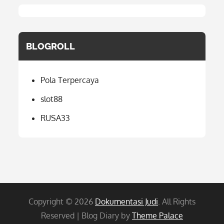
BLOGROLL
Pola Terpercaya
slot88
RUSA33
Copyright © 2026
Dokumentasi Judi
. All Rights
Reserved | Blog Diary by
Theme Palace