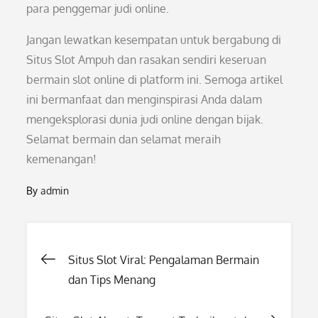
para penggemar judi online.
Jangan lewatkan kesempatan untuk bergabung di
Situs Slot Ampuh dan rasakan sendiri keseruan
bermain slot online di platform ini. Semoga artikel
ini bermanfaat dan menginspirasi Anda dalam
mengeksplorasi dunia judi online dengan bijak.
Selamat bermain dan selamat meraih
kemenangan!
By
admin
Post
Situs Slot Viral: Pengalaman Bermain
dan Tips Menang
navigation