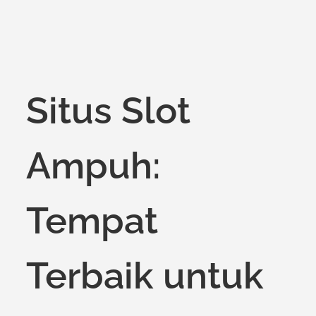
on
Situs Slot
Ampuh:
Tempat
Terbaik untuk