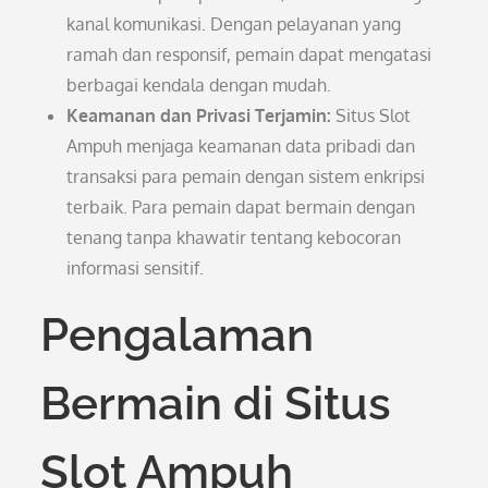
kanal komunikasi. Dengan pelayanan yang
ramah dan responsif, pemain dapat mengatasi
berbagai kendala dengan mudah.
Keamanan dan Privasi Terjamin:
Situs Slot
Ampuh menjaga keamanan data pribadi dan
transaksi para pemain dengan sistem enkripsi
terbaik. Para pemain dapat bermain dengan
tenang tanpa khawatir tentang kebocoran
informasi sensitif.
Pengalaman
Bermain di Situs
Slot Ampuh