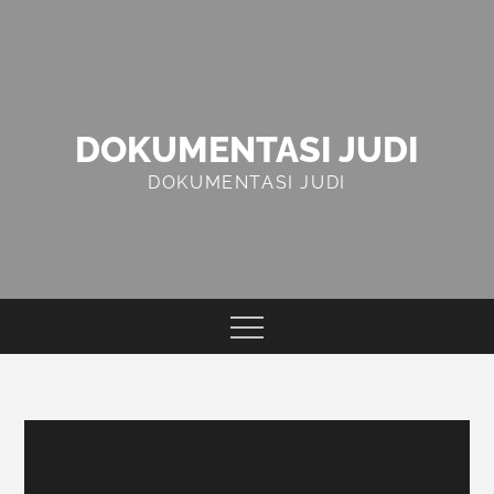
Skip
to
content
DOKUMENTASI JUDI
DOKUMENTASI JUDI