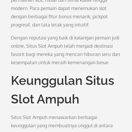
permainan slot, mulai dari tema klasik hingga
modern. Para pemain dapat menemukan slot
dengan berbagai fitur bonus menarik, jackpot
progresif, dan tata letak yang intuitif.
Dengan reputasi yang baik di kalangan pemain judi
online, Situs Slot Ampuh telah menjadi destinasi
favorit bagi mereka yang mencari hiburan seru dan
kesempatan untuk meraih kemenangan besar.
Keunggulan Situs
Slot Ampuh
Situs Slot Ampuh menawarkan berbagai
keunggulan yang membuatnya unggul di antara